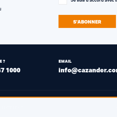
Je suis d’accord avec l
u
S'ABONNER
E ?
EMAIL
47 1000
info@cazander.c
ENTREPÔT
Edison 26