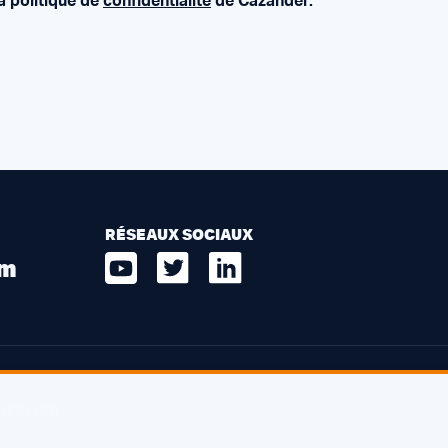
a politique de
confidentialité
de Cazander.
RÉSEAUX SOCIAUX
om
ATELIER
Kaagstraat 7