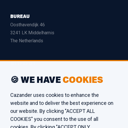
BUREAU
Oosthavendijk 46
3241 LK Middelharnis
The Netherlands
ENTREPÔT
Edison 26
🍪 WE HAVE
COOKIES
3241 LS Middelharnis
The Netherlands
Cazander uses cookies to enhance the
website and to deliver the best experience on
ATELIER
our website. By clicking "ACCEPT ALL
COOKIES" you consent to the use of all
Kaagstraat 7
cookies. By clicking "ACCEPT ONLY
8102 GZ Raalte