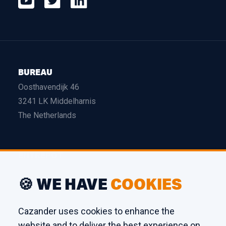
BUREAU
Oosthavendijk 46
3241 LK Middelharnis
The Netherlands
ENTREPÔT
Edison 26
🍪 WE HAVE
COOKIES
3241 LS Middelharnis
The Netherlands
Cazander uses cookies to enhance the
website and to deliver the best experience on