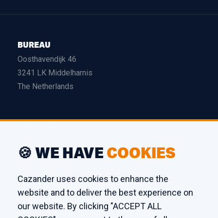
BUREAU
Oosthavendijk 46
3241 LK Middelharnis
The Netherlands
ENTREPÔT
Edison 26
🍪 WE HAVE
COOKIES
3241 LS Middelharnis
The Netherlands
Cazander uses cookies to enhance the
website and to deliver the best experience on
ATELIER
our website. By clicking "ACCEPT ALL