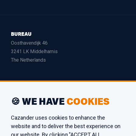
BUREAU
Oosthavendijk 46
3241 LK Middelharnis
The Netherlands
ENTREPÔT
Edison 26
🍪 WE HAVE
COOKIES
3241 LS Middelharnis
The Netherlands
Cazander uses cookies to enhance the
website and to deliver the best experience on
ATELIER
our website. By clicking "ACCEPT ALL